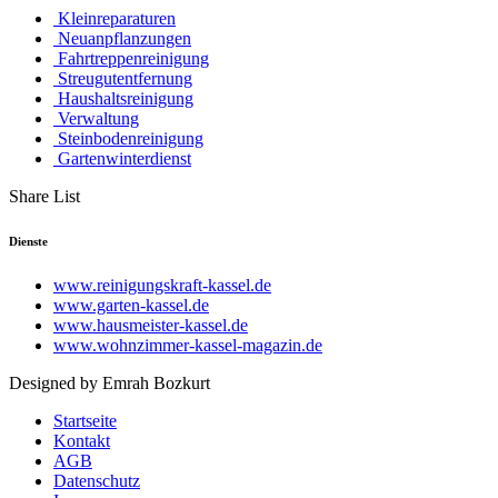
Kleinreparaturen
Neuanpflanzungen
Fahrtreppenreinigung
Streugutentfernung
Haushaltsreinigung
Verwaltung
Steinbodenreinigung
Gartenwinterdienst
Share List
Dienste
www.reinigungskraft-kassel.de
www.garten-kassel.de
www.hausmeister-kassel.de
www.wohnzimmer-kassel-magazin.de
Designed by Emrah Bozkurt
Startseite
Kontakt
AGB
Datenschutz