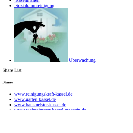
Rasenmähen
Sozialraumreinigung
Überwachung
Share List
Dienste
www.reinigungskraft-kassel.de
www.garten-kassel.de
www.hausmeister-kassel.de
www.wohnzimmer-kassel-magazin.de
Designed by Emrah Bozkurt
Startseite