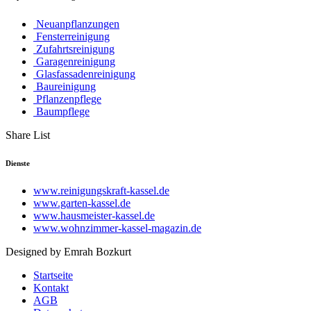
Neuanpflanzungen
Fensterreinigung
Zufahrtsreinigung
Garagenreinigung
Glasfassadenreinigung
Baureinigung
Pflanzenpflege
Baumpflege
Share List
Dienste
www.reinigungskraft-kassel.de
www.garten-kassel.de
www.hausmeister-kassel.de
www.wohnzimmer-kassel-magazin.de
Designed by Emrah Bozkurt
Startseite
Kontakt
AGB