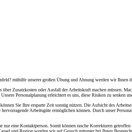
feld? mithilfe unserer großen Übung und Ahnung werden wir Ihnen die 
ess über Zusatzkosten oder Ausfall der Arbeitskraft machen müssen. M
d. Unsere Personalplanung erleichtert es uns, diese Risiken zu senken 
önnen Sie Ihre ersparte Zeit sonstig nützen. Die Aufsicht des Arbeitse
e hervorragende Arbeitsgüte ermöglichen können. Durch unser Personal u
e nur eine Kontaktperson. Somit können rasche Korrekturen getroffen
Kassel und Region werden wir auf Gesuch mitunter bei Ihnen Besprechu