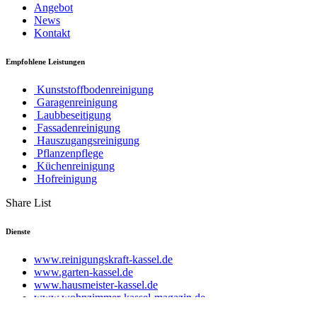
Angebot
News
Kontakt
Empfohlene Leistungen
Kunststoffbodenreinigung
Garagenreinigung
Laubbeseitigung
Fassadenreinigung
Hauszugangsreinigung
Pflanzenpflege
Küchenreinigung
Hofreinigung
Share List
Dienste
www.reinigungskraft-kassel.de
www.garten-kassel.de
www.hausmeister-kassel.de
www.wohnzimmer-kassel-magazin.de