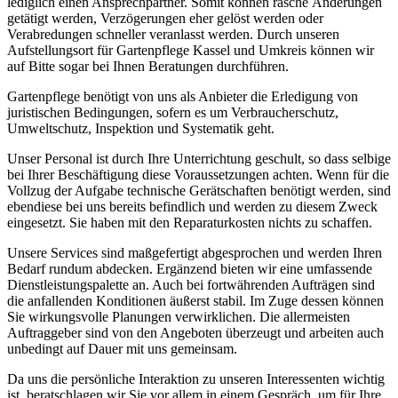
lediglich einen Ansprechpartner. Somit können rasche Änderungen
getätigt werden, Verzögerungen eher gelöst werden oder
Verabredungen schneller veranlasst werden. Durch unseren
Aufstellungsort für Gartenpflege Kassel und Umkreis können wir
auf Bitte sogar bei Ihnen Beratungen durchführen.
Gartenpflege benötigt von uns als Anbieter die Erledigung von
juristischen Bedingungen, sofern es um Verbraucherschutz,
Umweltschutz, Inspektion und Systematik geht.
Unser Personal ist durch Ihre Unterrichtung geschult, so dass selbige
bei Ihrer Beschäftigung diese Voraussetzungen achten. Wenn für die
Vollzug der Aufgabe technische Gerätschaften benötigt werden, sind
ebendiese bei uns bereits befindlich und werden zu diesem Zweck
eingesetzt. Sie haben mit den Reparaturkosten nichts zu schaffen.
Unsere Services sind maßgefertigt abgesprochen und werden Ihren
Bedarf rundum abdecken. Ergänzend bieten wir eine umfassende
Dienstleistungspalette an. Auch bei fortwährenden Aufträgen sind
die anfallenden Konditionen äußerst stabil. Im Zuge dessen können
Sie wirkungsvolle Planungen verwirklichen. Die allermeisten
Auftraggeber sind von den Angeboten überzeugt und arbeiten auch
unbedingt auf Dauer mit uns gemeinsam.
Da uns die persönliche Interaktion zu unseren Interessenten wichtig
ist, beratschlagen wir Sie vor allem in einem Gespräch, um für Ihre