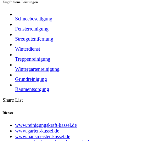
Empfohlene Leistungen
Schneebeseitigung
Fensterreinigung
Streugutentfernung
Winterdienst
Treppenreinigung
Wintergartenreinigung
Grundreinigung
Baumentsorgung
Share List
Dienste
www.reinigungskraft-kassel.de
www.garten-kassel.de
www.hausmeister-kassel.de